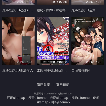
2026-07-28
2026-07-28
2026-07-28
最终幻想3D动画AI生成完美画质
最终幻想3D-射在蒂法的奶子小穴和嘴上V
最终幻想3D合集
2026-07-28
2026-07-22
2026-07-22
最终幻想3D蒂法后入
走路用手机违反条例发现到就问答无用马上无套抽插中出TheMotionAnimed_177879
自宅警備員4
返回首页
返回顶部
联系邮箱：pirosred518@gmail.com
百度sitemap
-
谷歌sitemap
-
必应sitemap
-
搜狗sitemap
-
奇虎
sitemap
-
神马sitemap