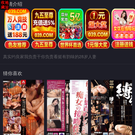
剧情介绍
真实约良家我负责干你负责看挺有韵味的28岁人妻
猜你喜欢