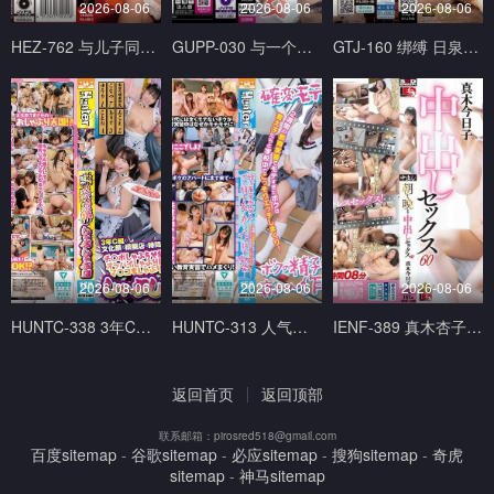
2026-08-06
2026-08-06
2026-08-06
HEZ-762 与儿子同学父亲每周一天在地下营业见面酒吧幽会。 白石あきほ,美咲かんな ホットエンターテイメント
GUPP-030 与一个用言语温柔挑逗你的荡妇接吻性爱 Erika Ozaki 尾崎えりか GUPPI-妄想族
GTJ-160 绑缚 日泉舞香 ドグマ
2026-08-06
2026-08-06
2026-08-06
HUNTC-338 3年C组文化祭模拟店 吃到饱、喝到饱、吸到饱的烧肉店 Hunter
HUNTC-313 人气爆棚的时期开始了！两周的教育实习中太受学生们欢迎在学校里偷偷做爱！围绕着 Hunter
IENF-389 真木杏子从早到晚出性爱 60 真木今日子 アイエナジー
返回首页
返回顶部
联系邮箱：pirosred518@gmail.com
百度sitemap
-
谷歌sitemap
-
必应sitemap
-
搜狗sitemap
-
奇虎
sitemap
-
神马sitemap