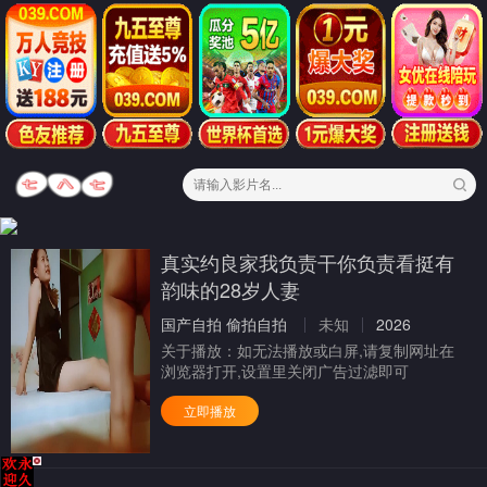
真实约良家我负责干你负责看挺有
韵味的28岁人妻
国产自拍
偷拍自拍
未知
2026
关于播放：
如无法播放或白屏,请复制网址在
浏览器打开,设置里关闭广告过滤即可
立即播放