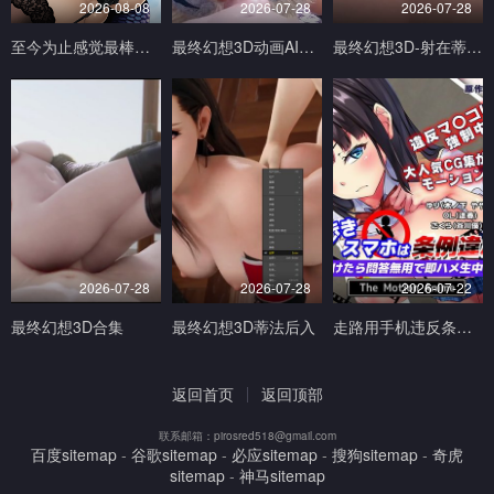
2026-08-08
2026-07-28
2026-07-28
至今为止感觉最棒的一次做爱1
最终幻想3D动画AI生成完美画质
最终幻想3D-射在蒂法的奶子小穴和嘴上V
2026-07-28
2026-07-28
2026-07-22
最终幻想3D合集
最终幻想3D蒂法后入
走路用手机违反条例发现到就问答无用马上无套抽插中出TheMotionAnimed_177879
返回首页
返回顶部
联系邮箱：pirosred518@gmail.com
百度sitemap
-
谷歌sitemap
-
必应sitemap
-
搜狗sitemap
-
奇虎
sitemap
-
神马sitemap