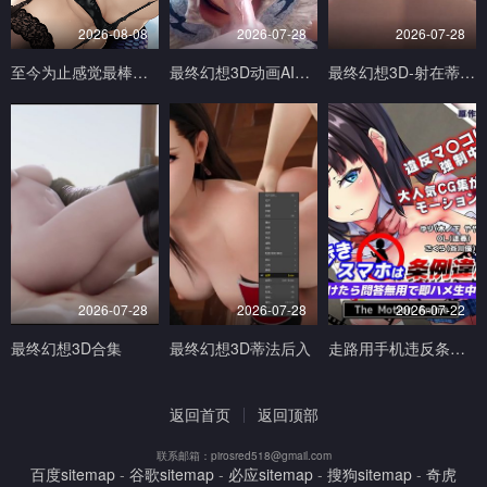
2026-08-08
2026-07-28
2026-07-28
至今为止感觉最棒的一次做爱1
最终幻想3D动画AI生成完美画质
最终幻想3D-射在蒂法的奶子小穴和嘴上V
2026-07-28
2026-07-28
2026-07-22
最终幻想3D合集
最终幻想3D蒂法后入
走路用手机违反条例发现到就问答无用马上无套抽插中出TheMotionAnimed_177879
返回首页
返回顶部
联系邮箱：pirosred518@gmail.com
百度sitemap
-
谷歌sitemap
-
必应sitemap
-
搜狗sitemap
-
奇虎