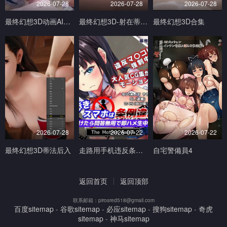
2026-07-28
2026-07-28
2026-07-28
最终幻想3D动画AI生成完美画质
最终幻想3D-射在蒂法的奶子小穴和嘴上V
最终幻想3D合集
2026-07-28
2026-07-22
2026-07-22
最终幻想3D蒂法后入
走路用手机违反条例发现到就问答无用马上无套抽插中出TheMotionAnimed_177879
自宅警備員4
返回首页
返回顶部
联系邮箱：pirosred518@gmail.com
百度sitemap
-
谷歌sitemap
-
必应sitemap
-
搜狗sitemap
-
奇虎
sitemap
-
神马sitemap