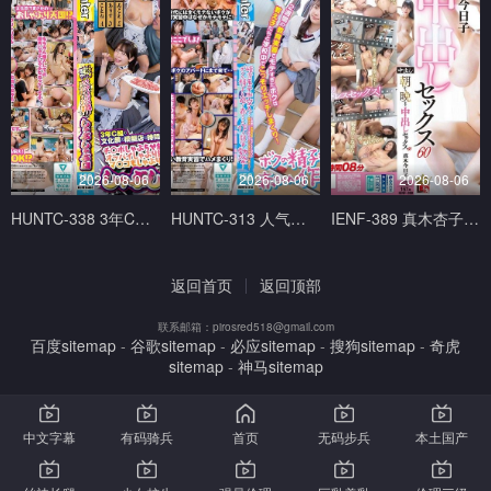
2026-08-06
2026-08-06
2026-08-06
HUNTC-338 3年C组文化祭模拟店 吃到饱、喝到饱、吸到饱的烧肉店 Hunter
HUNTC-313 人气爆棚的时期开始了！两周的教育实习中太受学生们欢迎在学校里偷偷做爱！围绕着 Hunter
IENF-389 真木杏子从早到晚出性爱 60 真木今日子 アイエナジー
返回首页
返回顶部
联系邮箱：pirosred518@gmail.com
百度sitemap
-
谷歌sitemap
-
必应sitemap
-
搜狗sitemap
-
奇虎
sitemap
-
神马sitemap
中文字幕
有码骑兵
首页
无码步兵
本土国产