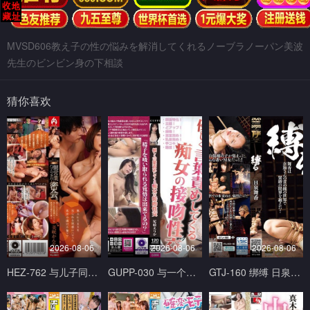
MVSD606教え子の性の悩みを解消してくれるノーブラノーパン美波
先生のビンビン身の下相談
猜你喜欢
2026-08-06
2026-08-06
2026-08-06
HEZ-762 与儿子同学父亲每周一天在地下营业见面酒吧幽会。 白石あきほ,美咲かんな ホットエンターテイメント
GUPP-030 与一个用言语温柔挑逗你的荡妇接吻性爱 Erika Ozaki 尾崎えりか GUPPI-妄想族
GTJ-160 绑缚 日泉舞香 ドグマ