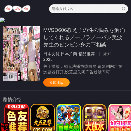
MVSD606教え子の性の悩みを解消
してくれるノーブラノーパン美波
先生のビンビン身の下相談
日本女优
日本片商
精品推荐
未知
2025
关于播放：
如无法播放或白屏,请复制网址在
浏览器打开,设置里关闭广告过滤即可
立即播放
剧情介绍